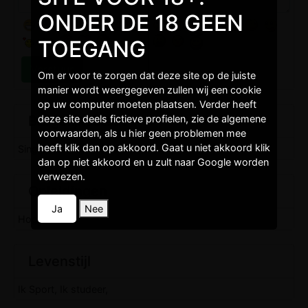
ONDER DE 18 GEEN
TOEGANG
Om er voor te zorgen dat deze site op de juiste
manier wordt weergegeven zullen wij een cookie
op uw computer moeten plaatsen. Verder heeft
Burgelijkestaat
deze site deels fictieve profielen, zie de algemene
voorwaarden, als u hier geen problemen mee
heeft klik dan op akkoord. Gaat u niet akkoord klik
Single,
dan op niet akkoord en u zult naar Google worden
verwezen.
Opleidingen
Ja
Nee
Hogeschool,
Levenstijl
Ik Sport, Ik studeer,