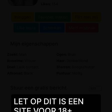
Likes:
154
Inloggen
Favoriet maken
Flirt met mij
Like layila
Schenken
Meld misbruik
Mijn eigenschappen
Zoekt:
Man
Ogen:
Bruin
Ikvoelme:
Vrouw
Haar:
Donkerblond
Doel:
Leuk contact
Sterren:
Boogschutter
Afkomst:
Blank
Postuur:
Mollig
Stuur een gratis bericht
LET OP DIT IS EEN
SITE VOOR 18+.