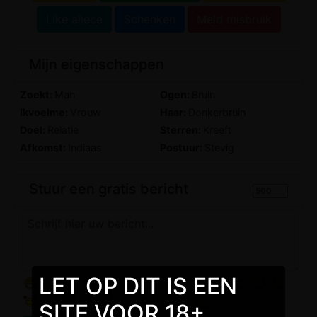
Like aliece
Schenken
Meld misbruik
Mijn eigenschappen
Zoekt:
Man
Ogen:
Bruin
Ikvoelme:
Vrouw
Haar:
Donkerbruin
Doel:
Relatie
Sterren:
Kreeft
Afkomst:
Indiaas
Postuur:
Stevig
Stuur een gratis bericht
LET OP DIT IS EEN
SITE VOOR 18+.