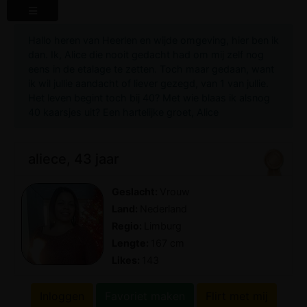
Hallo heren van Heerlen en wijde omgeving, hier ben ik
dan. Ik, Alice die nooit gedacht had om mij zelf nog
eens in de etalage te zetten. Toch maar gedaan, want
ik wil jullie aandacht of liever gezegd, van 1 van jullie.
Het leven begint toch bij 40? Met wie blaas ik alsnog
40 kaarsjes uit? Een hartelijke groet, Alice
aliece, 43 jaar
Geslacht:
Vrouw
Land:
Nederland
Regio:
Limburg
Lengte:
167 cm
Likes:
143
Inloggen
Favoriet maken
Flirt met mij