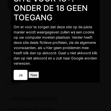
ONDER DE 18 GEEN
TOEGANG
Burgelijkestaat
Om er voor te zorgen dat deze site op de juiste
manier wordt weergegeven zullen wij een cookie
Vrijgezel,
op uw computer moeten plaatsen. Verder heeft
deze site deels fictieve profielen, zie de algemene
Opleidingen
voorwaarden, als u hier geen problemen mee
heeft klik dan op akkoord. Gaat u niet akkoord klik
dan op niet akkoord en u zult naar Google worden
MBO 3,
verwezen.
Levenstijl
Ja
Nee
Ik Werk,
Uiterlijkekenmerken
Twee oorbellen, Mooie ogen,