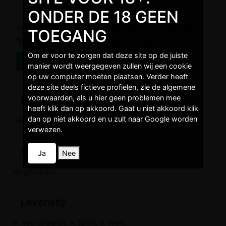
ONDER DE 18 GEEN
TOEGANG
Om er voor te zorgen dat deze site op de juiste
manier wordt weergegeven zullen wij een cookie
op uw computer moeten plaatsen. Verder heeft
deze site deels fictieve profielen, zie de algemene
Burgelijkestaat
voorwaarden, als u hier geen problemen mee
heeft klik dan op akkoord. Gaat u niet akkoord klik
dan op niet akkoord en u zult naar Google worden
Gescheiden,
verwezen.
Opleidingen
Ja
Nee
Hogeschool,
Levenstijl
Ik heb kinderen, Ik Sport, Ik Werk,