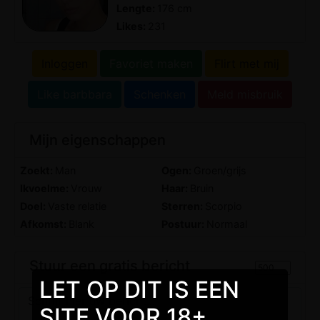
Lengte:
176 cm
Likes:
231
Inloggen
Favoriet maken
Flirt met mij
Like barbbara
Schenken
Meld misbruik
Mijn eigenschappen
Zoekt:
Man
Ogen:
Groen/grijs
Ikvoelme:
Vrouw
Haar:
Bruin
Doel:
Vaste relatie
Sterren:
Scorpio
Afkomst:
Blank
Postuur:
Normaal
Stuur een gratis bericht
LET OP DIT IS EEN
SITE VOOR 18+.