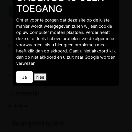
TOEGANG
Om er voor te zorgen dat deze site op de juiste
manier wordt weergegeven zullen wij een cookie
Burgelijkestaat
op uw computer moeten plaatsen. Verder heeft
deze site deels fictieve profielen, zie de algemene
voorwaarden, als u hier geen problemen mee
Single,
heeft klik dan op akkoord. Gaat u niet akkoord klik
dan op niet akkoord en u zult naar Google worden
Opleidingen
verwezen.
Academisch niveau,
Ja
Nee
Levenstijl
Ik studeer,
Belangstellingvoor