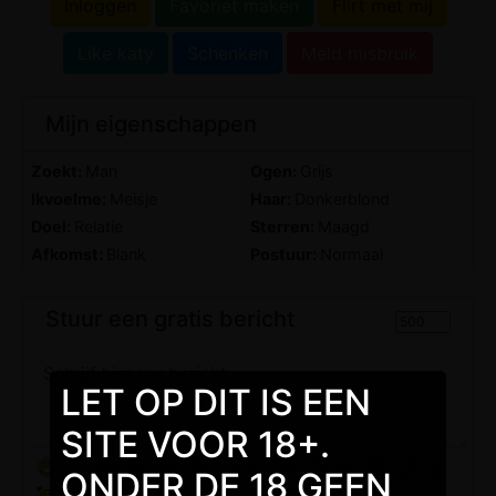
Inloggen
Favoriet maken
Flirt met mij
Like katy
Schenken
Meld misbruik
Mijn eigenschappen
Zoekt:
Man
Ogen:
Grijs
Ikvoelme:
Meisje
Haar:
Donkerblond
Doel:
Relatie
Sterren:
Maagd
Afkomst:
Blank
Postuur:
Normaal
Stuur een gratis bericht
LET OP DIT IS EEN
SITE VOOR 18+.
ONDER DE 18 GEEN