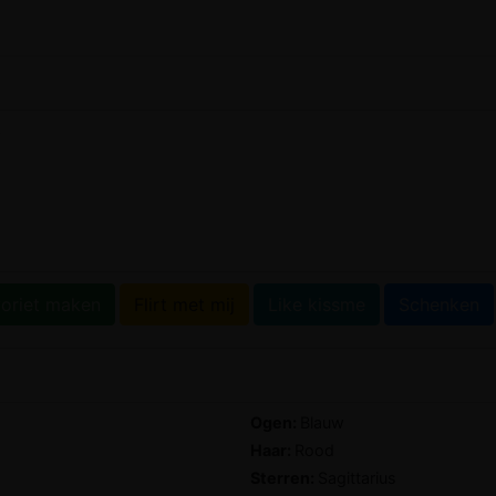
w
oriet maken
Flirt met mij
Like kissme
Schenken
Ogen:
Blauw
Haar:
Rood
Sterren:
Sagittarius