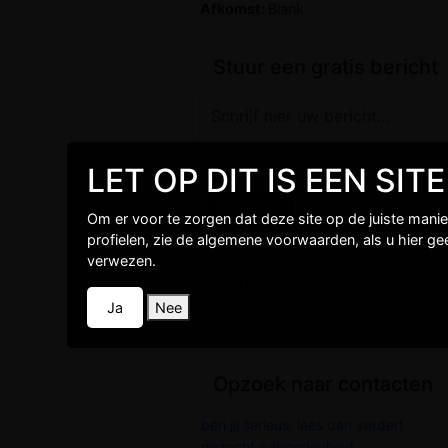
Afkomst:
Blank
Stuur een gratis bericht
LET OP DIT IS EEN SI
Om er voor te zorgen dat deze site op de juiste mani
profielen, zie de algemene voorwaarden, als u hier g
verwezen.
Burgelijkestaat
Ja
Nee
Single,
Opzoek naar contacten
ben jij serieus, lees dan verder!
gezocht gebondenheid.