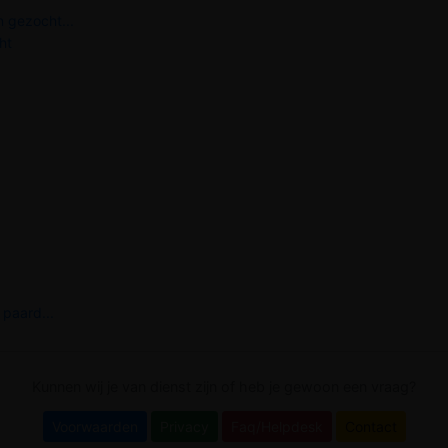
 gezocht...
ht
 paard...
Kunnen wij je van dienst zijn of heb je gewoon een vraag?
Voorwaarden
Privacy
Faq/Helpdesk
Contact