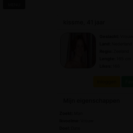
MENU
kissme, 41 jaar
Geslacht:
Vrou
Land:
Nederland
Regio:
Zeeland
Lengte:
165 cm
Likes:
166
Inloggen
Fav
Mijn eigenschappen
Zoekt:
Man
Ikvoelme:
Vrouw
Doel:
Date