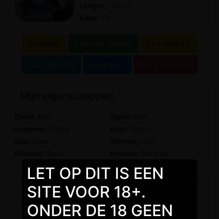
Lengte:
173 cm
Likes:
75
Inloggen
Favoriet maken
Flirt met mij
Like marinna
Schenken
Meld misbruik
Mijn eigenschappen
Zoekt:
Man
Ogen:
Bruin
Ikvoelme:
Vrouw
Haar:
Bruin
Doel:
Date
Sterren:
Lion
Afkomst:
Blank
Postuur:
Normaal
LET OP DIT IS EEN
Stuur een gratis bericht
SITE VOOR 18+.
ONDER DE 18 GEEN