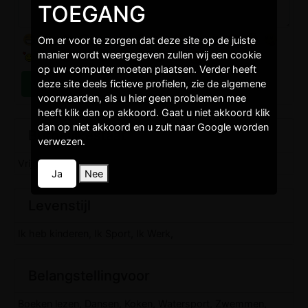
TOEGANG
Om er voor te zorgen dat deze site op de juiste
manier wordt weergegeven zullen wij een cookie
op uw computer moeten plaatsen. Verder heeft
deze site deels fictieve profielen, zie de algemene
voorwaarden, als u hier geen problemen mee
heeft klik dan op akkoord. Gaat u niet akkoord klik
dan op niet akkoord en u zult naar Google worden
Burgelijkestaat
verwezen.
Vrijgezel,
Ja
Nee
Levenstijl
Ik heb kinderen, Ik Sport, Ik Werk,
Belangstellingvoor
Boeken lezen, Dansen, Koken, Watersport, Zwemmen,