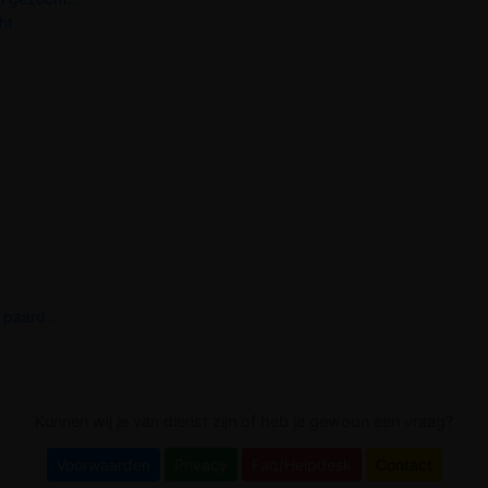
ht
 paard...
Kunnen wij je van dienst zijn of heb je gewoon een vraag?
Voorwaarden
Privacy
Faq/Helpdesk
Contact