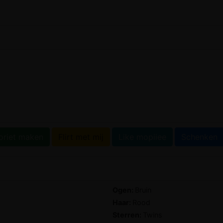
w
oriet maken
Flirt met mij
Like mopiiee
Schenken
Ogen:
Bruin
Haar:
Rood
Sterren:
Twins