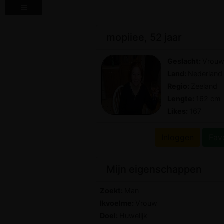
mopiiee, 52 jaar
Geslacht:
Vrou
Land:
Nederland
Regio:
Zeeland
Lengte:
162 cm
Likes:
167
Inloggen
Fav
Mijn eigenschappen
Zoekt:
Man
Ikvoelme:
Vrouw
Doel:
Huwelijk