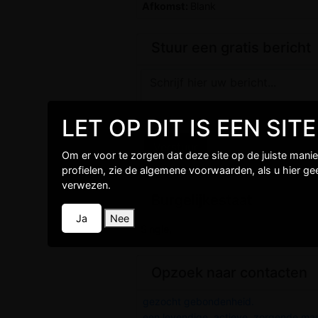
Afkomst:
Blank
Stuur een gratis bericht
LET OP DIT IS EEN SI
Om er voor te zorgen dat deze site op de juiste mani
profielen, zie de algemene voorwaarden, als u hier g
verwezen.
Burgelijkestaat
Ja
Nee
Single,
Opzoek naar contacten
gezocht gebondenheid.
een levendige, actieve, zorgende man