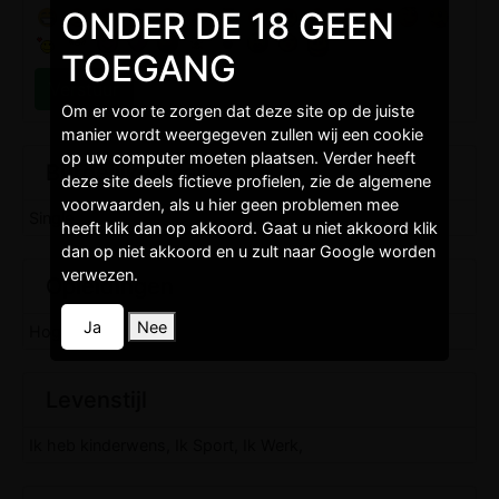
ONDER DE 18 GEEN
TOEGANG
Om er voor te zorgen dat deze site op de juiste
manier wordt weergegeven zullen wij een cookie
op uw computer moeten plaatsen. Verder heeft
Burgelijkestaat
deze site deels fictieve profielen, zie de algemene
voorwaarden, als u hier geen problemen mee
Single,
heeft klik dan op akkoord. Gaat u niet akkoord klik
dan op niet akkoord en u zult naar Google worden
verwezen.
Opleidingen
Ja
Nee
Hoger niveau,
Levenstijl
Ik heb kinderwens, Ik Sport, Ik Werk,