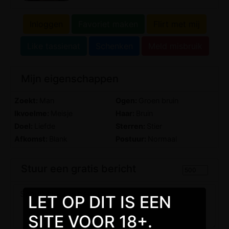
Inloggen
Favoriet maken
Flirt met mij
Like tassienat
Schenken
Meld misbruik
Mijn eigenschappen
Zoekt:
Man
Ogen:
Groen bruin
Ikvoelme:
Meisje
Haar:
Bruin
Doel:
Liefde
Sterren:
Stier
Afkomst:
Blank
Postuur:
Normaal
Stuur een gratis bericht
LET OP DIT IS EEN
SITE VOOR 18+.