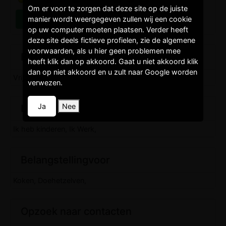
Om er voor te zorgen dat deze site op de juiste
manier wordt weergegeven zullen wij een cookie
op uw computer moeten plaatsen. Verder heeft
deze site deels fictieve profielen, zie de algemene
voorwaarden, als u hier geen problemen mee
Burgelijkestaat
heeft klik dan op akkoord. Gaat u niet akkoord klik
dan op niet akkoord en u zult naar Google worden
Vrijgezel,
verwezen.
Ja
Nee
Levenstijl
Ik heb kinderen, Ik Werk,
Belangstellingvoor
Koken, Doehetzelven,
Opzoek naar contacten