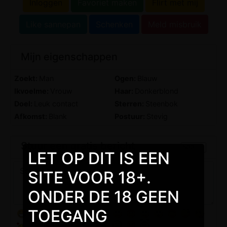
Inloggen
Favoriet maken
Flirt met mij
Like sannepan
Schenken
Meld misbruik
Mijn eigenschappen
Zoekt:
Man
Ogen:
Blauw
Ikvoelme:
Vrouw
Haar:
Donkerblond
Doel:
Leuk contact
Sterren:
Steenbok
Afkomst:
Blank
Postuur:
Stevig
Stuur een gratis bericht
LET OP DIT IS EEN
SITE VOOR 18+.
ONDER DE 18 GEEN
TOEGANG