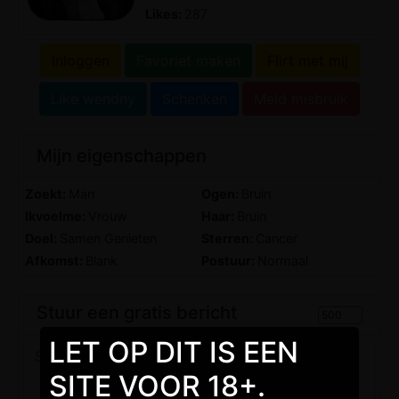
Likes:
287
Inloggen
Favoriet maken
Flirt met mij
Like wendny
Schenken
Meld misbruik
Mijn eigenschappen
Zoekt:
Man
Ogen:
Bruin
Ikvoelme:
Vrouw
Haar:
Bruin
Doel:
Samen Genieten
Sterren:
Cancer
Afkomst:
Blank
Postuur:
Normaal
Stuur een gratis bericht
LET OP DIT IS EEN
SITE VOOR 18+.